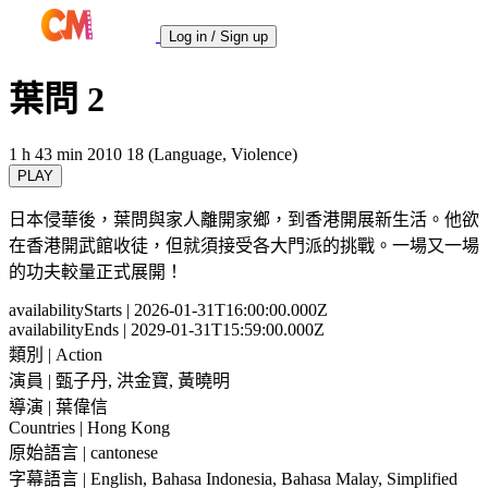
Log in / Sign up
葉問 2
1 h 43 min
2010
18 (Language, Violence)
PLAY
日本侵華後，葉問與家人離開家鄉，到香港開展新生活。他欲
在香港開武館收徒，但就須接受各大門派的挑戰。一場又一場
的功夫較量正式展開！
availabilityStarts
| 2026-01-31T16:00:00.000Z
availabilityEnds
| 2029-01-31T15:59:00.000Z
類別
| Action
演員
| 甄子丹, 洪金寶, 黃曉明
導演
| 葉偉信
Countries
| Hong Kong
原始語言
| cantonese
字幕語言
| English, Bahasa Indonesia, Bahasa Malay, Simplified