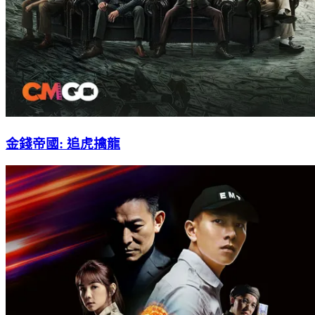
金錢帝國: 追虎擒龍