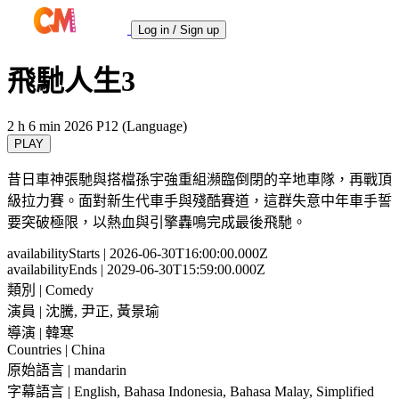
Log in / Sign up
飛馳人生3
2 h 6 min
2026
P12 (Language)
PLAY
昔日車神張馳與搭檔孫宇強重組瀕臨倒閉的辛地車隊，再戰頂
級拉力賽。面對新生代車手與殘酷賽道，這群失意中年車手誓
要突破極限，以熱血與引擎轟鳴完成最後飛馳。
availabilityStarts
| 2026-06-30T16:00:00.000Z
availabilityEnds
| 2029-06-30T15:59:00.000Z
類別
| Comedy
演員
| 沈騰, 尹正, 黃景瑜
導演
| 韓寒
Countries
| China
原始語言
| mandarin
字幕語言
| English, Bahasa Indonesia, Bahasa Malay, Simplified