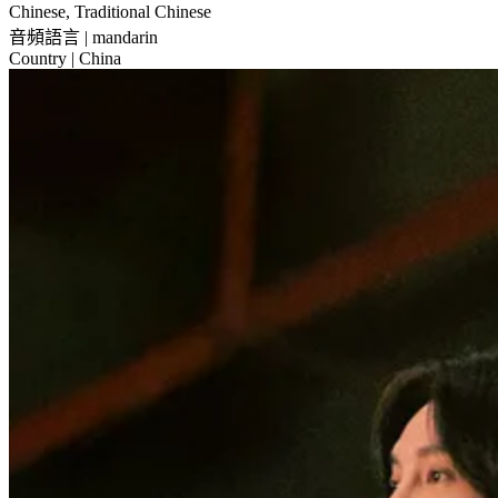
Chinese, Traditional Chinese
音頻語言
| mandarin
Country
| China