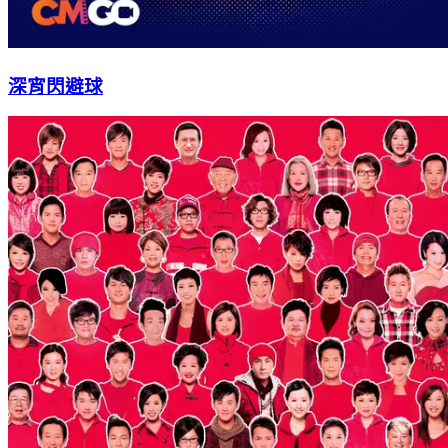
深宵閃避球