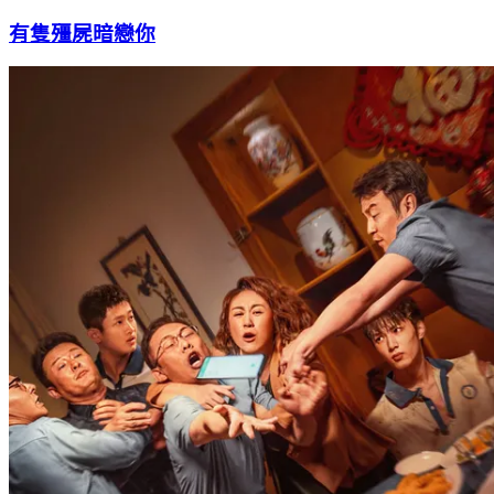
有隻殭屍暗戀你