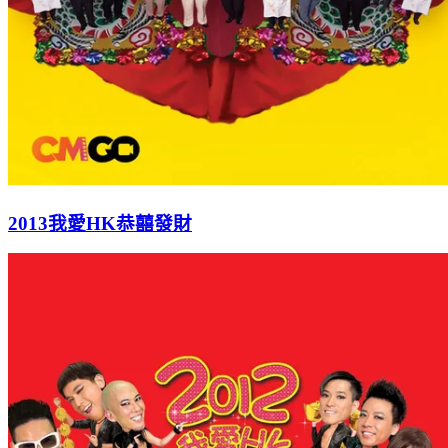
2013我愛HK恭囍發財