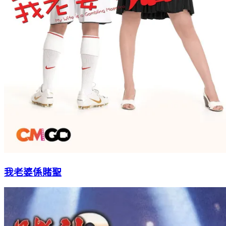
我老婆係賭聖