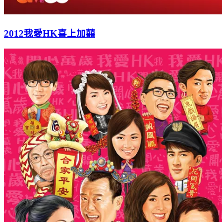
2012我愛HK喜上加囍