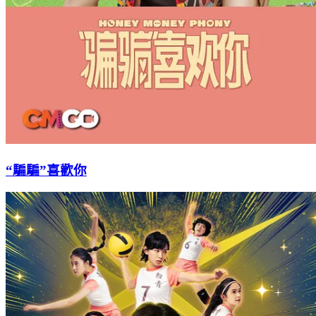
“騙騙”喜歡你