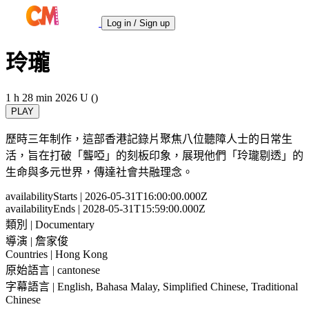
Log in / Sign up
玲瓏
1 h 28 min
2026
U ()
PLAY
歷時三年制作，這部香港記錄片聚焦八位聽障人士的日常生
活，旨在打破「聾啞」的刻板印象，展現他們「玲瓏剔透」的
生命與多元世界，傳達社會共融理念。
availabilityStarts
| 2026-05-31T16:00:00.000Z
availabilityEnds
| 2028-05-31T15:59:00.000Z
類別
| Documentary
導演
| 詹家俊
Countries
| Hong Kong
原始語言
| cantonese
字幕語言
| English, Bahasa Malay, Simplified Chinese, Traditional
Chinese