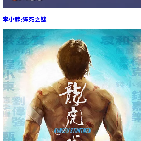
李小龍:猝死之謎