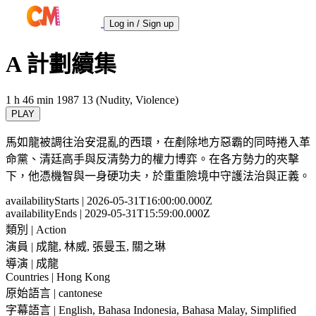
Log in / Sign up
A 計劃續集
1 h 46 min
1987
13 (Nudity, Violence)
PLAY
馬如龍被調往治安混亂的西環，在剷除地方惡霸的同時捲入革
命黨、清廷高手與反清勢力的權力博弈。在各方勢力的夾擊
下，他憑機智與一身硬功夫，於重重險境中守護法治與正義。
availabilityStarts
| 2026-05-31T16:00:00.000Z
availabilityEnds
| 2029-05-31T15:59:00.000Z
類別
| Action
演員
| 成龍, 林威, 張曼玉, 關之琳
導演
| 成龍
Countries
| Hong Kong
原始語言
| cantonese
字幕語言
| English, Bahasa Indonesia, Bahasa Malay, Simplified