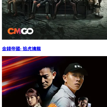
金錢帝國: 追虎擒龍