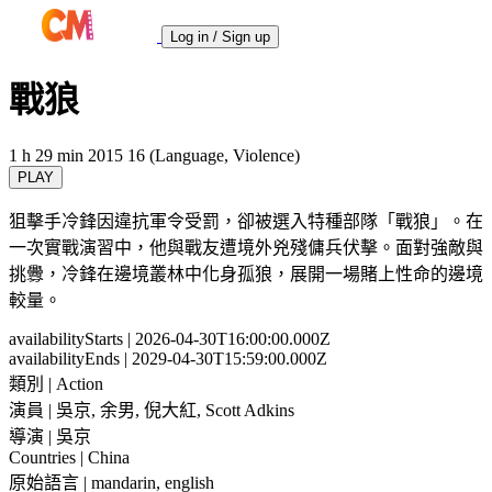
Log in / Sign up
戰狼
1 h 29 min
2015
16 (Language, Violence)
PLAY
狙擊手冷鋒因違抗軍令受罰，卻被選入特種部隊「戰狼」。在
一次實戰演習中，他與戰友遭境外兇殘傭兵伏擊。面對強敵與
挑釁，冷鋒在邊境叢林中化身孤狼，展開一場賭上性命的邊境
較量。
availabilityStarts
| 2026-04-30T16:00:00.000Z
availabilityEnds
| 2029-04-30T15:59:00.000Z
類別
| Action
演員
| 吳京, 余男, 倪大紅, Scott Adkins
導演
| 吳京
Countries
| China
原始語言
| mandarin, english