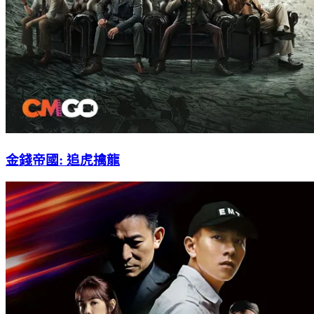
金錢帝國: 追虎擒龍