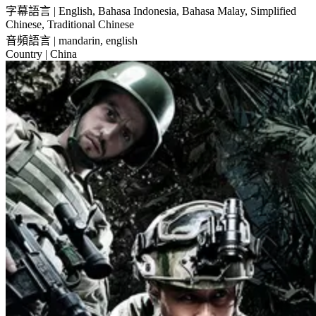
字幕語言
| English, Bahasa Indonesia, Bahasa Malay, Simplified
Chinese, Traditional Chinese
音頻語言
| mandarin, english
Country
| China