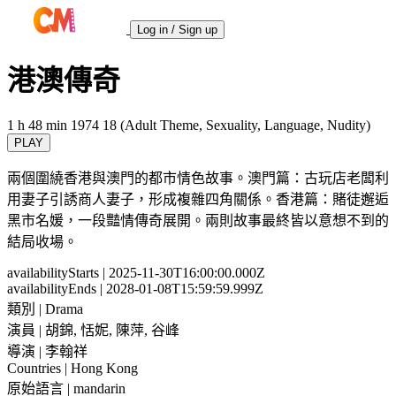
Log in / Sign up
港澳傳奇
1 h 48 min
1974
18 (Adult Theme, Sexuality, Language, Nudity)
PLAY
兩個圍繞香港與澳門的都市情色故事。澳門篇：古玩店老闆利
用妻子引誘商人妻子，形成複雜四角關係。香港篇：賭徒邂逅
黑市名媛，一段豔情傳奇展開。兩則故事最終皆以意想不到的
結局收場。
availabilityStarts
| 2025-11-30T16:00:00.000Z
availabilityEnds
| 2028-01-08T15:59:59.999Z
類別
| Drama
演員
| 胡錦, 恬妮, 陳萍, 谷峰
導演
| 李翰祥
Countries
| Hong Kong
原始語言
| mandarin