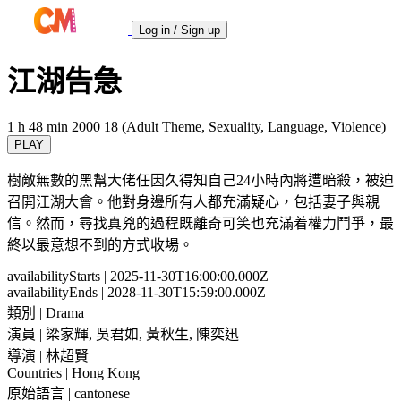
Log in / Sign up
江湖告急
1 h 48 min
2000
18 (Adult Theme, Sexuality, Language, Violence)
PLAY
樹敵無數的黑幫大佬任因久得知自己24小時內將遭暗殺，被迫
召開江湖大會。他對身邊所有人都充滿疑心，包括妻子與親
信。然而，尋找真兇的過程既離奇可笑也充滿着權力鬥爭，最
終以最意想不到的方式收場。
availabilityStarts
| 2025-11-30T16:00:00.000Z
availabilityEnds
| 2028-11-30T15:59:00.000Z
類別
| Drama
演員
| 梁家輝, 吳君如, 黃秋生, 陳奕迅
導演
| 林超賢
Countries
| Hong Kong
原始語言
| cantonese