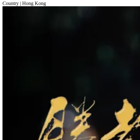
Country
| Hong Kong