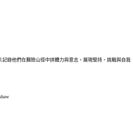
徑。影片記錄他們在艱險山徑中拼體力與意志，展現堅持、挑戰與自我
shaw