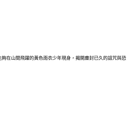
能夠在山間飛躍的黃色雨衣少年現身，揭開塵封已久的詛咒與恐