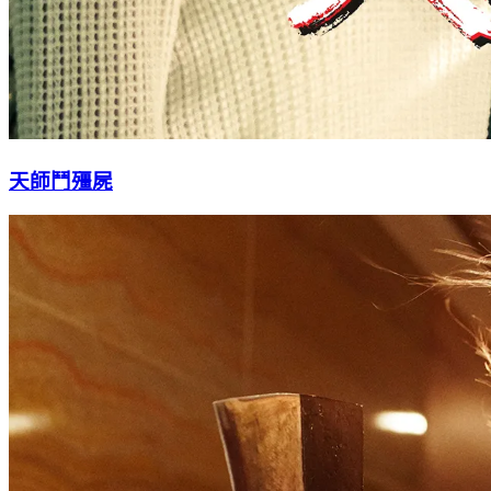
天師鬥殭屍