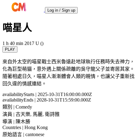
Log in / Sign up
喵星人
1 h 40 min
2017
U ()
PLAY
來自外太空的喵星戰士西米魯遠赴地球執行任務時失去神力，
化為巨型萌貓，意外遇上關係疏離的吳守龍父子並寄居其家。
隨著相處日久，喵星人漸漸體會人類的親情，也讓父子重新找
回久違的情感連結。
availabilityStarts
| 2025-10-31T16:00:00.000Z
availabilityEnds
| 2028-10-31T15:59:00.000Z
類別
| Comedy
演員
| 古天樂, 馬麗, 衛詩雅
導演
| 陳木勝
Countries
| Hong Kong
原始語言
| cantonese