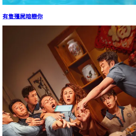
有隻殭屍暗戀你