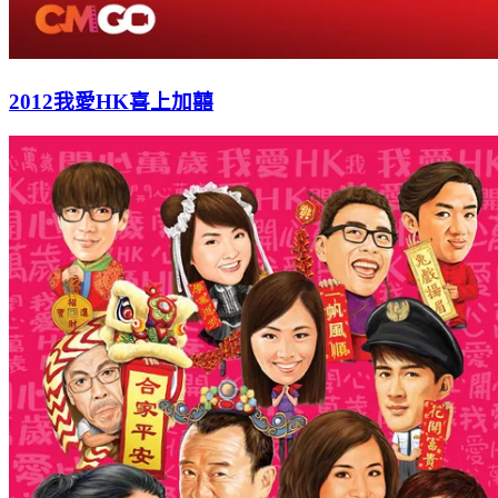
2012我愛HK喜上加囍