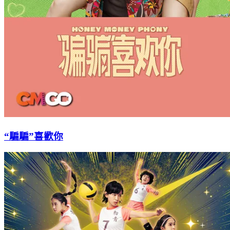
“騙騙”喜歡你