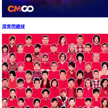
深宵閃避球