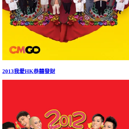
2013我愛HK恭囍發財