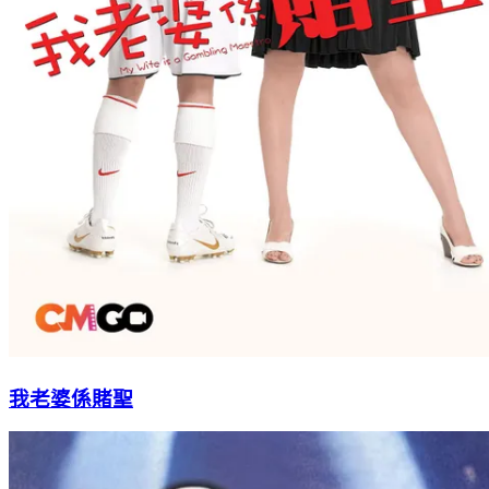
我老婆係賭聖