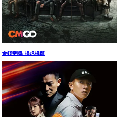
金錢帝國: 追虎擒龍