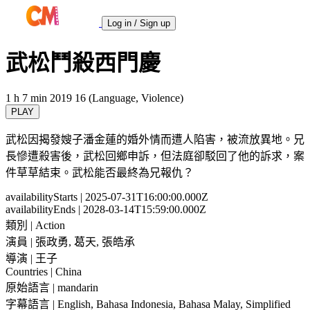
Log in / Sign up
武松鬥殺西門慶
1 h 7 min
2019
16 (Language, Violence)
PLAY
武松因揭發嫂子潘金蓮的婚外情而遭人陷害，被流放異地。兄
長慘遭殺害後，武松回鄉申訴，但法庭卻駁回了他的訴求，案
件草草結束。武松能否最終為兄報仇？
availabilityStarts
| 2025-07-31T16:00:00.000Z
availabilityEnds
| 2028-03-14T15:59:00.000Z
類別
| Action
演員
| 張政勇, 葛天, 張皓承
導演
| 王子
Countries
| China
原始語言
| mandarin
字幕語言
| English, Bahasa Indonesia, Bahasa Malay, Simplified