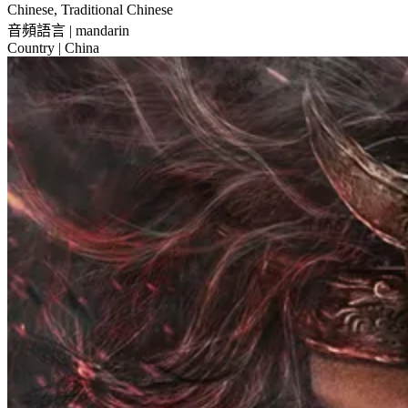
Chinese, Traditional Chinese
音頻語言
| mandarin
Country
| China