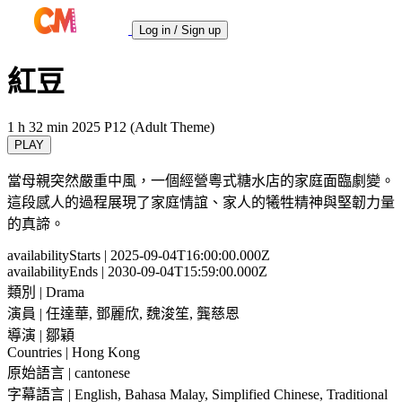
Log in / Sign up
紅豆
1 h 32 min
2025
P12 (Adult Theme)
PLAY
當母親突然嚴重中風，一個經營粵式糖水店的家庭面臨劇變。
這段感人的過程展現了家庭情誼、家人的犧牲精神與堅韌力量
的真諦。
availabilityStarts
| 2025-09-04T16:00:00.000Z
availabilityEnds
| 2030-09-04T15:59:00.000Z
類別
| Drama
演員
| 任達華, 鄧麗欣, 魏浚笙, 龔慈恩
導演
| 鄒穎
Countries
| Hong Kong
原始語言
| cantonese
字幕語言
| English, Bahasa Malay, Simplified Chinese, Traditional