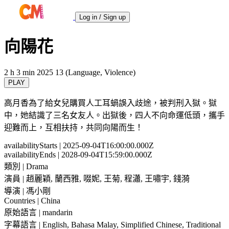
Log in / Sign up
向陽花
2 h 3 min
2025
13 (Language, Violence)
PLAY
高月香為了給女兒購買人工耳蝸誤入歧途，被判刑入獄。獄
中，她結識了三名女友人。出獄後，四人不向命運低頭，攜手
迎難而上，互相扶持，共同向陽而生！
availabilityStarts
| 2025-09-04T16:00:00.000Z
availabilityEnds
| 2028-09-04T15:59:00.000Z
類別
| Drama
演員
| 趙麗穎, 蘭西雅, 啜妮, 王菊, 程瀟, 王嘯宇, 錢漪
導演
| 馮小剛
Countries
| China
原始語言
| mandarin
字幕語言
| English, Bahasa Malay, Simplified Chinese, Traditional