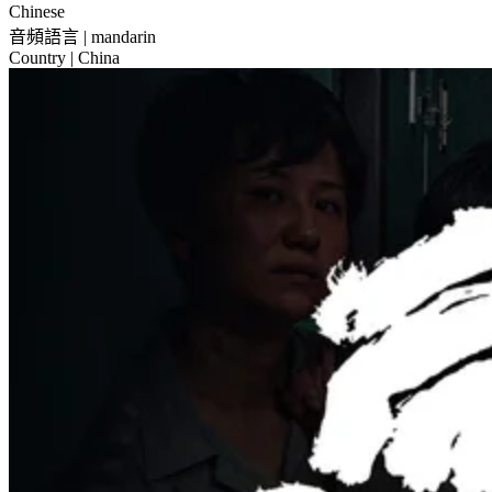
Chinese
音頻語言
| mandarin
Country
| China