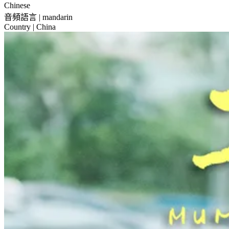
Chinese
音頻語言
| mandarin
Country
| China