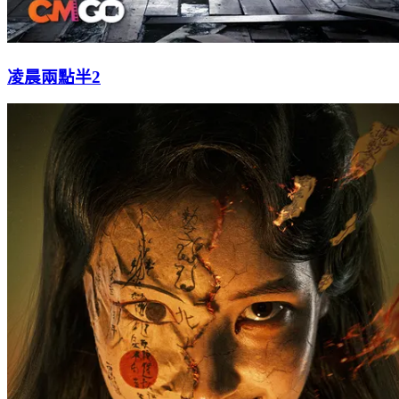
凌晨兩點半2