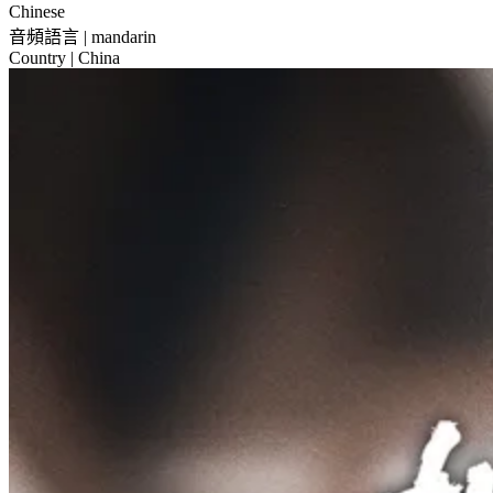
Chinese
音頻語言
| mandarin
Country
| China