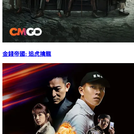
金錢帝國: 追虎擒龍