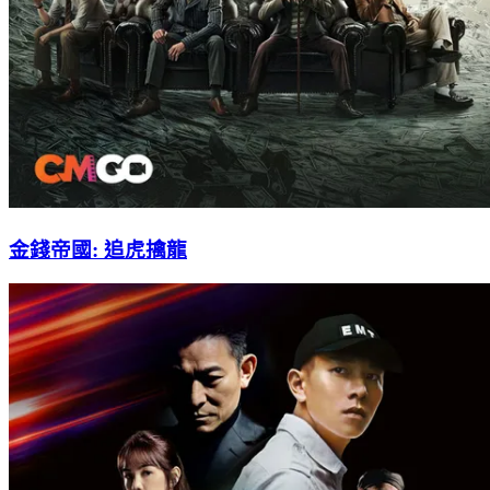
金錢帝國: 追虎擒龍