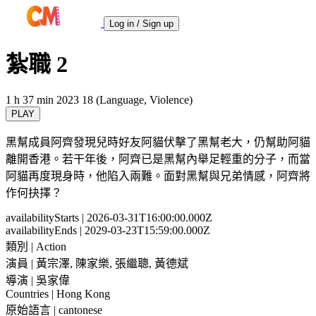
Log in / Sign up
紮職 2
1 h 37 min
2023
18 (Language, Violence)
PLAY
黑幫成員阿齊發現兒時好友阿貓伏擊了黑幫老大，仍幫助阿貓
離開香港。若干年後，阿齊已是黑幫內舉足輕重的分子，而當
阿貓再度現身時，他陷入兩難。面對黑幫與兄弟情感，阿齊將
作何抉擇？
availabilityStarts
| 2026-03-31T16:00:00.000Z
availabilityEnds
| 2029-03-23T15:59:00.000Z
類別
| Action
演員
| 黃宗澤, 陳家樂, 張繼聰, 黃德斌
導演
| 吳家偉
Countries
| Hong Kong
原始語言
| cantonese