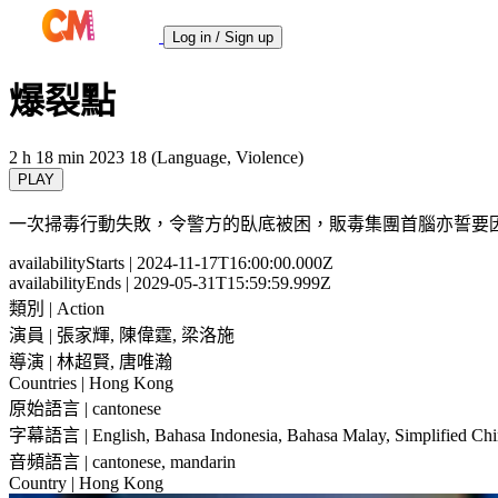
Log in / Sign up
爆裂點
2 h 18 min
2023
18 (Language, Violence)
PLAY
一次掃毒行動失敗，令警方的臥底被困，販毒集團首腦亦誓要
availabilityStarts
| 2024-11-17T16:00:00.000Z
availabilityEnds
| 2029-05-31T15:59:59.999Z
類別
| Action
演員
| 張家輝, 陳偉霆, 梁洛施
導演
| 林超賢, 唐唯瀚
Countries
| Hong Kong
原始語言
| cantonese
字幕語言
| English, Bahasa Indonesia, Bahasa Malay, Simplified Chi
音頻語言
| cantonese, mandarin
Country
| Hong Kong