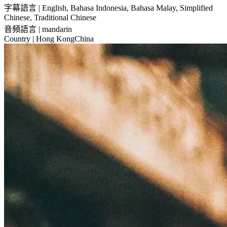
字幕語言
| English, Bahasa Indonesia, Bahasa Malay, Simplified
Chinese, Traditional Chinese
音頻語言
| mandarin
Country
| Hong KongChina