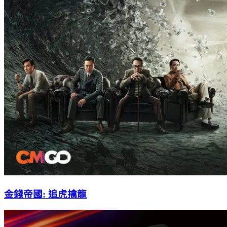
金錢帝國: 追虎擒龍