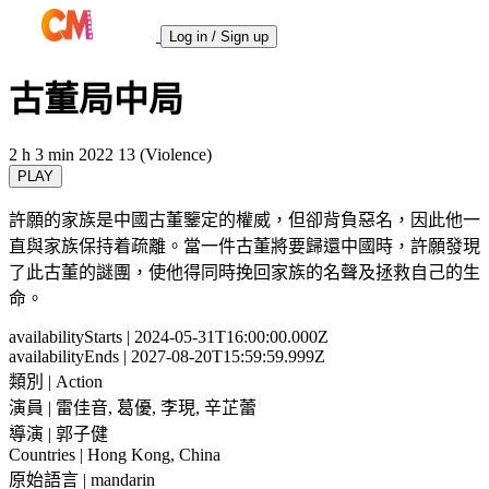
Log in / Sign up
古董局中局
2 h 3 min
2022
13 (Violence)
PLAY
許願的家族是中國古董鑒定的權威，但卻背負惡名，因此他一
直與家族保持着疏離。當一件古董將要歸還中國時，許願發現
了此古董的謎團，使他得同時挽回家族的名聲及拯救自己的生
命。
availabilityStarts
| 2024-05-31T16:00:00.000Z
availabilityEnds
| 2027-08-20T15:59:59.999Z
類別
| Action
演員
| 雷佳音, 葛優, 李現, 辛芷蕾
導演
| 郭子健
Countries
| Hong Kong, China
原始語言
| mandarin