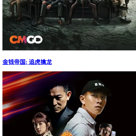
金钱帝国: 追虎擒龙