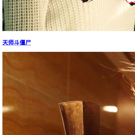
天师斗僵尸