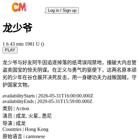
Log in / Sign up
龙少爷
1 h 43 min
1981
U ()
PLAY
龙少爷与好友阿牛因追逐掉落的纸鸢误闯禁地，撞破大内总管
盗卖国宝的惊天阴谋。在正义与勇气的驱使下，这两名原本顽
劣的少年在谷仓展开决死反击，用一身硬功夫力战叛国贼，守
护国家文物。
availabilityStarts
| 2026-05-31T16:00:00.000Z
availabilityEnds
| 2029-05-31T15:59:00.000Z
类别
| Action
演员
| 成龙, 火星,, 悉尼
导演
| 成龙
Countries
| Hong Kong
原始语言
| cantonese