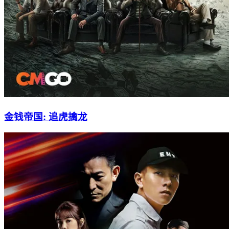
金钱帝国: 追虎擒龙