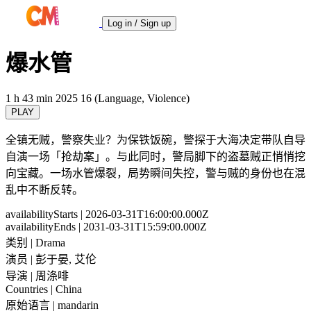
Log in / Sign up
爆水管
1 h 43 min
2025
16 (Language, Violence)
PLAY
全镇无贼，警察失业？为保铁饭碗，警探于大海决定带队自导
自演一场「抢劫案」。与此同时，警局脚下的盗墓贼正悄悄挖
向宝藏。一场水管爆裂，局势瞬间失控，警与贼的身份也在混
乱中不断反转。
availabilityStarts
| 2026-03-31T16:00:00.000Z
availabilityEnds
| 2031-03-31T15:59:00.000Z
类别
| Drama
演员
| 彭于晏, 艾伦
导演
| 周涤啡
Countries
| China
原始语言
| mandarin