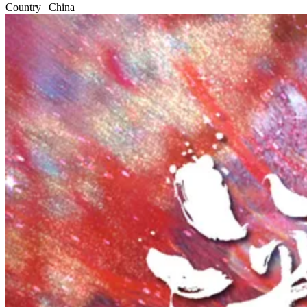
Country
| China