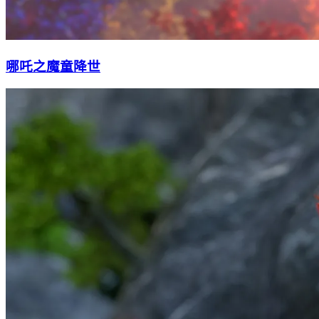
哪吒之魔童降世