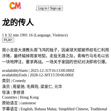
Log in / Sign up
龙的传人
1 h 32 min
1991
16 (Language, Violence)
PLAY
周小龙是大澳教头周飞鸿的独子，因桌球天赋被师叔毛仁利用
涉赌，最终输掉周家地契。走投无路之际，青梅竹马毛毛以另
一块地押注，要求再战。一场关乎家园的世纪对决即将引爆。
availabilityStarts
| 2025-12-31T16:13:00.000Z
availabilityEnds
| 2028-12-30T15:59:00.000Z
类别
| Comedy
演员
| 周星驰, 毛舜筠, 梁家仁, 元华
导演
| 李修贤
Countries
| Hong Kong
原始语言
| cantonese
字幕语言
| English, Bahasa Malay, Simplified Chinese, Traditional