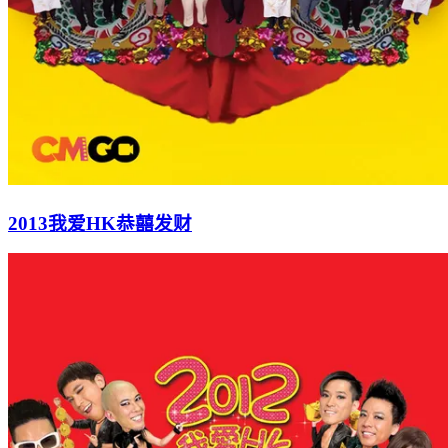
2013我爱HK恭囍发财