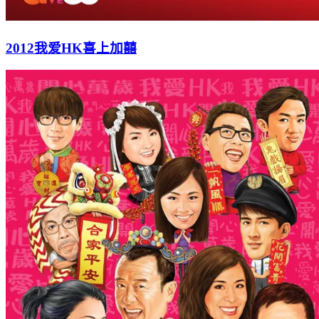
2012我爱HK喜上加囍