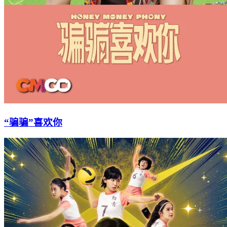
“骗骗”喜欢你