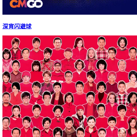
深宵闪避球