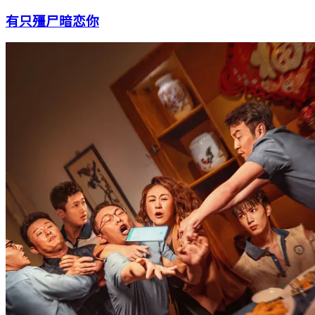
有只殭尸暗恋你