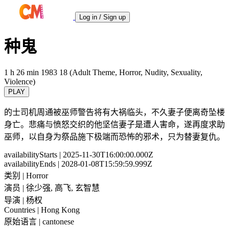
Log in / Sign up
种鬼
1 h 26 min
1983
18 (Adult Theme, Horror, Nudity, Sexuality,
Violence)
PLAY
的士司机周通被巫师警告将有大祸临头，不久妻子便离奇坠楼
身亡。悲痛与愤怒交织的他坚信妻子是遭人害命，遂再度求助
巫师，以自身为祭品施下极端而恐怖的邪术，只为替妻复仇。
availabilityStarts
| 2025-11-30T16:00:00.000Z
availabilityEnds
| 2028-01-08T15:59:59.999Z
类别
| Horror
演员
| 徐少强, 高飞, 玄智慧
导演
| 杨权
Countries
| Hong Kong
原始语言
| cantonese