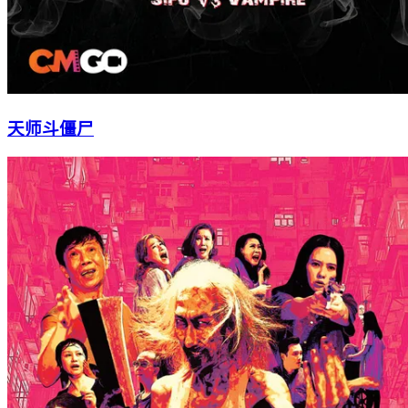
天师斗僵尸