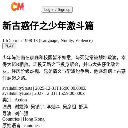
Log in / Sign up
新古惑仔之少年激斗篇
1 h 55 min
1998
18 (Language, Nudity, Violence)
PLAY
少年陈浩南在家庭和校园皆不如意，与死党常被靓坤欺凌，幸
得大佬B相救。走投无路之下投身帮会，并与大头仔化敌为
友。经历阶级歧视、兄弟情义与帮派纷争后，他逐渐踏上古惑
仔崛起之路。
availabilityStarts
| 2025-12-31T16:00:00.000Z
availabilityEnds
| 2027-12-31T15:59:00.000Z
类别
| Action
演员
| 谢霆锋, 吴镇宇, 李灿森, 吴彦祖, 舒淇
导演
| 刘伟强
Countries
| Hong Kong
原始语言
| cantonese