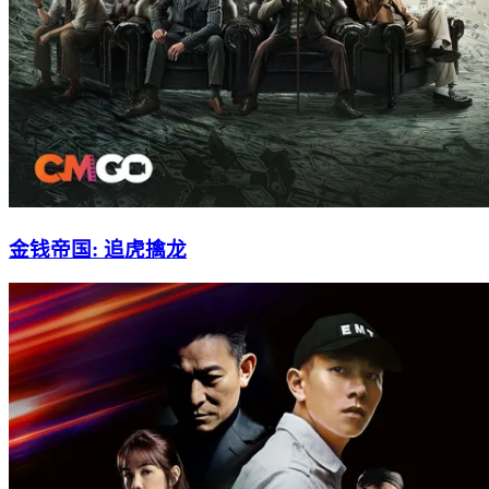
金钱帝国: 追虎擒龙