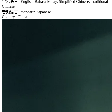
字幕语言
| English, Bahasa Malay, Simplified Chinese, Traditional
Chinese
音频语言
| mandarin, japanese
Country
| China