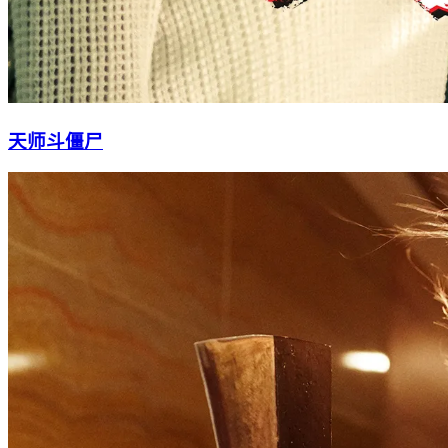
天师斗僵尸