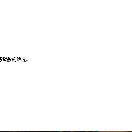
炼狱般的绝境。