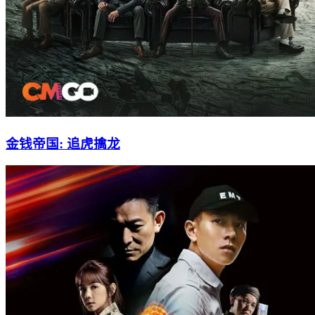
金钱帝国: 追虎擒龙