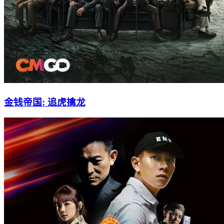
金钱帝国: 追虎擒龙