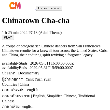
Log in / Sign up
Chinatown Cha-cha
1 h 25 min
2024
PG13 (Adult Theme)
PLAY
A troupe of octogenarian Chinese dancers from San Francisco’s
Chinatown reunite for a farewell tour across the United States, Cuba
and China, their enduring spirit reviving a forgotten legacy.
availabilityStarts
| 2026-05-31T16:00:00.000Z
availabilityEnds
| 2029-05-31T15:59:00.000Z
ประเภท
| Documentary
ผู้อำนวยการ
| Yang Yuan Yuan
Countries
| China
ภาษาต้นฉบับ
| english
ภาษาคำบรรยาย
| English, Simplified Chinese, Traditional
Chinese
ภาษาเสียง
| english