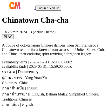
Log in / Sign up
Chinatown Cha-cha
1 h 25 min
2024
13 (Adult Theme)
PLAY
A troupe of octogenarian Chinese dancers from San Francisco’s
Chinatown reunite for a farewell tour across the United States, Cuba
and China, their enduring spirit reviving a forgotten legacy.
availabilityStarts
| 2026-05-31T16:00:00.000Z
availabilityEnds
| 2029-05-31T15:59:00.000Z
ประเภท
| Documentary
ผู้อำนวยการ
| Yang Yuan Yuan
Countries
| China
ภาษาต้นฉบับ
| english
ภาษาคำบรรยาย
| English, Bahasa Malay, Simplified Chinese,
Traditional Chinese
ภาษาเสียง
| english