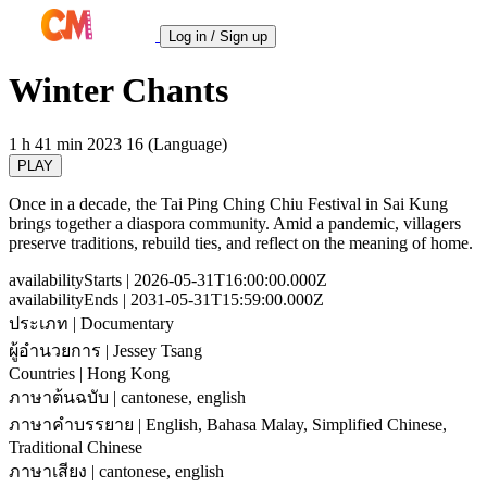
Log in / Sign up
Winter Chants
1 h 41 min
2023
16 (Language)
PLAY
Once in a decade, the Tai Ping Ching Chiu Festival in Sai Kung
brings together a diaspora community. Amid a pandemic, villagers
preserve traditions, rebuild ties, and reflect on the meaning of home.
availabilityStarts
| 2026-05-31T16:00:00.000Z
availabilityEnds
| 2031-05-31T15:59:00.000Z
ประเภท
| Documentary
ผู้อำนวยการ
| Jessey Tsang
Countries
| Hong Kong
ภาษาต้นฉบับ
| cantonese, english
ภาษาคำบรรยาย
| English, Bahasa Malay, Simplified Chinese,
Traditional Chinese
ภาษาเสียง
| cantonese, english