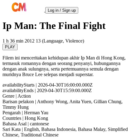
Log in / Sign up
Ip Man: The Final Fight
1 h 36 min
2012
13 (Language, Violence)
PLAY
Filem ini menceritakan kehidupan akhir Ip Man di Hong Kong,
termasuk romannya dengan seorang penyanyi, hubungannya
dengan anak sulungnya, serta pertemuannya semula dengan
muridnya Bruce Lee selepas menjadi superstar.
availabilityStarts
| 2026-04-30T16:00:00.000Z
availabilityEnds
| 2029-04-30T15:59:00.000Z
Genre
| Action
Barisan pelakon
| Anthony Wong, Anita Yuen, Gillian Chung,
Timmy Hung
Pengarah
| Herman Yau
Countries
| Hong Kong
Bahasa Asal
| cantonese
Sari Kata
| English, Bahasa Indonesia, Bahasa Malay, Simplified
Chinese, Traditional Chinese