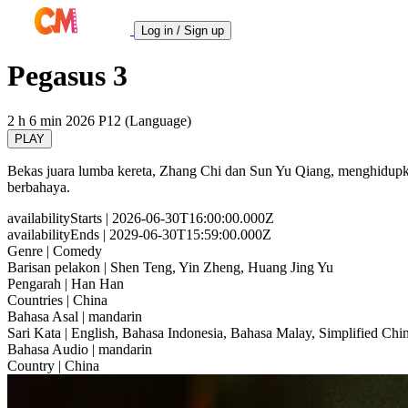
Log in / Sign up
Pegasus 3
2 h 6 min
2026
P12 (Language)
PLAY
Bekas juara lumba kereta, Zhang Chi dan Sun Yu Qiang, menghidupk
berbahaya.
availabilityStarts
| 2026-06-30T16:00:00.000Z
availabilityEnds
| 2029-06-30T15:59:00.000Z
Genre
| Comedy
Barisan pelakon
| Shen Teng, Yin Zheng, Huang Jing Yu
Pengarah
| Han Han
Countries
| China
Bahasa Asal
| mandarin
Sari Kata
| English, Bahasa Indonesia, Bahasa Malay, Simplified Chin
Bahasa Audio
| mandarin
Country
| China