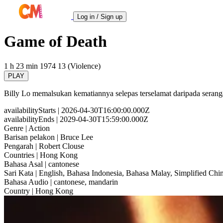
Log in / Sign up
Game of Death
1 h 23 min
1974
13 (Violence)
PLAY
Billy Lo memalsukan kematiannya selepas terselamat daripada sera
availabilityStarts
| 2026-04-30T16:00:00.000Z
availabilityEnds
| 2029-04-30T15:59:00.000Z
Genre
| Action
Barisan pelakon
| Bruce Lee
Pengarah
| Robert Clouse
Countries
| Hong Kong
Bahasa Asal
| cantonese
Sari Kata
| English, Bahasa Indonesia, Bahasa Malay, Simplified Chin
Bahasa Audio
| cantonese, mandarin
Country
| Hong Kong