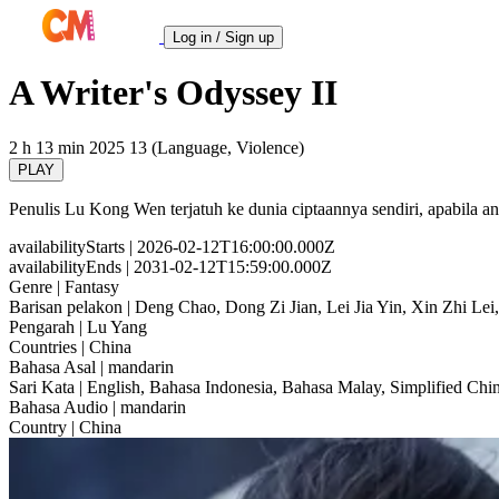
Log in / Sign up
A Writer's Odyssey II
2 h 13 min
2025
13 (Language, Violence)
PLAY
Penulis Lu Kong Wen terjatuh ke dunia ciptaannya sendiri, apabila 
availabilityStarts
| 2026-02-12T16:00:00.000Z
availabilityEnds
| 2031-02-12T15:59:00.000Z
Genre
| Fantasy
Barisan pelakon
| Deng Chao, Dong Zi Jian, Lei Jia Yin, Xin Zhi L
Pengarah
| Lu Yang
Countries
| China
Bahasa Asal
| mandarin
Sari Kata
| English, Bahasa Indonesia, Bahasa Malay, Simplified Chin
Bahasa Audio
| mandarin
Country
| China