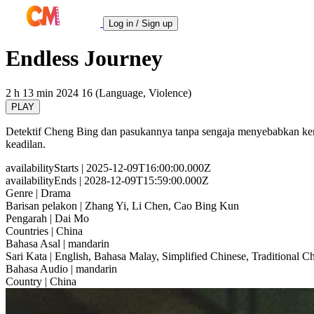
Log in / Sign up
Endless Journey
2 h 13 min
2024
16 (Language, Violence)
PLAY
Detektif Cheng Bing dan pasukannya tanpa sengaja menyebabkan kema
keadilan.
availabilityStarts
| 2025-12-09T16:00:00.000Z
availabilityEnds
| 2028-12-09T15:59:00.000Z
Genre
| Drama
Barisan pelakon
| Zhang Yi, Li Chen, Cao Bing Kun
Pengarah
| Dai Mo
Countries
| China
Bahasa Asal
| mandarin
Sari Kata
| English, Bahasa Malay, Simplified Chinese, Traditional C
Bahasa Audio
| mandarin
Country
| China