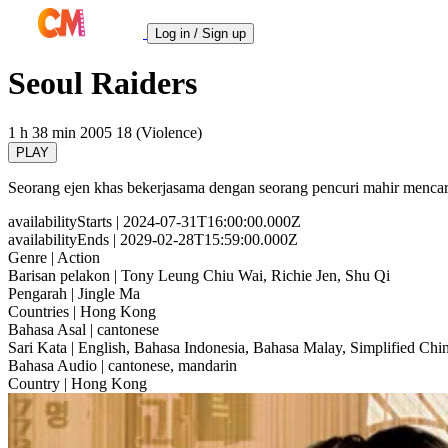
Log in / Sign up
Seoul Raiders
1 h 38 min
2005
18 (Violence)
PLAY
Seorang ejen khas bekerjasama dengan seorang pencuri mahir mencari
availabilityStarts
| 2024-07-31T16:00:00.000Z
availabilityEnds
| 2029-02-28T15:59:00.000Z
Genre
| Action
Barisan pelakon
| Tony Leung Chiu Wai, Richie Jen, Shu Qi
Pengarah
| Jingle Ma
Countries
| Hong Kong
Bahasa Asal
| cantonese
Sari Kata
| English, Bahasa Indonesia, Bahasa Malay, Simplified Chin
Bahasa Audio
| cantonese, mandarin
Country
| Hong Kong