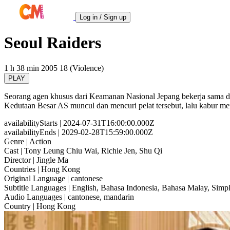
Log in / Sign up
Seoul Raiders
1 h 38 min
2005
18 (Violence)
PLAY
Seorang agen khusus dari Keamanan Nasional Jepang bekerja sama d
Kedutaan Besar AS muncul dan mencuri pelat tersebut, lalu kabur 
availabilityStarts
| 2024-07-31T16:00:00.000Z
availabilityEnds
| 2029-02-28T15:59:00.000Z
Genre
| Action
Cast
| Tony Leung Chiu Wai, Richie Jen, Shu Qi
Director
| Jingle Ma
Countries
| Hong Kong
Original Language
| cantonese
Subtitle Languages
| English, Bahasa Indonesia, Bahasa Malay, Simpl
Audio Languages
| cantonese, mandarin
Country
| Hong Kong