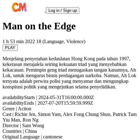
Log in / Sign up
Man on the Edge
1 h 53 min
2022
18 (Language, Violence)
PLAY
Menjelang penyerahan kedaulatan Hong Kong pada tahun 1997,
kekerasan merajalela seiring kekuatan triad yang menyebabkan
kekacauan. Pemimpin geng triad menugaskan tangan kanannya, Ah
Lok, untuk mengurus bisnis perdagangan narkoba. Namun, Ah Lok
ternyata adalah perwira polisi yang menyamar dan mengungkap
konspirasi politik yang mengejutkan selama penyelidikan.
availabilityStarts
| 2024-05-31T16:00:00.000Z
availabilityEnds
| 2027-07-20T15:59:59.999Z
Genre
| Action
Cast
| Richie Jen, Simon Yam, Alex Fong Chung Shun, Patrick Tam
Yiu Man, Ron Ng
Director
| Sam Wong
Countries
| China
Original Language
| cantonese